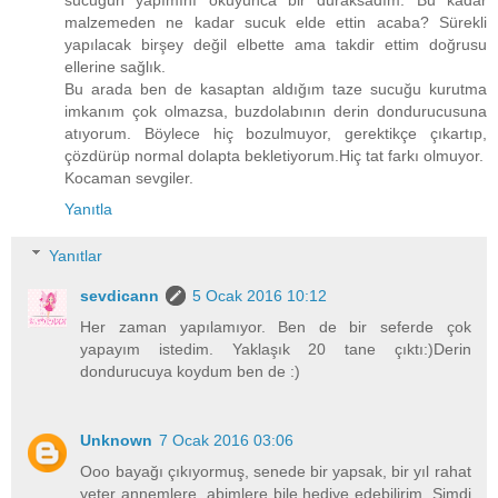
sucuğun yapımını okuyunca bir duraksadım. Bu kadar
malzemeden ne kadar sucuk elde ettin acaba? Sürekli
yapılacak birşey değil elbette ama takdir ettim doğrusu
ellerine sağlık.
Bu arada ben de kasaptan aldığım taze sucuğu kurutma
imkanım çok olmazsa, buzdolabının derin dondurucusuna
atıyorum. Böylece hiç bozulmuyor, gerektikçe çıkartıp,
çözdürüp normal dolapta bekletiyorum.Hiç tat farkı olmuyor.
Kocaman sevgiler.
Yanıtla
Yanıtlar
sevdicann
5 Ocak 2016 10:12
Her zaman yapılamıyor. Ben de bir seferde çok
yapayım istedim. Yaklaşık 20 tane çıktı:)Derin
dondurucuya koydum ben de :)
Unknown
7 Ocak 2016 03:06
Ooo bayağı çıkıyormuş, senede bir yapsak, bir yıl rahat
yeter annemlere, abimlere bile hediye edebilirim. Şimdi