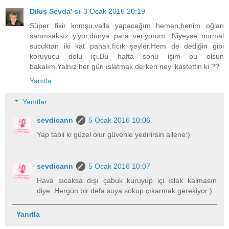
Dikiş Sevda’ sı
3 Ocak 2016 20:19
Süper fikir komşu,valla yapacağım hemen,benim oğlan
sarımsaksız yiyor,dünya para veriyorum .Niyeyse normal
sucuktan iki kat pahalı,fıcık şeyler.Hem de dediğin gibi
koruyucu dolu içi.Bu hafta sonu işim bu olsun
bakalım.Yalnız her gün ıslatmak derken neyi kastettin ki ??
Yanıtla
Yanıtlar
sevdicann
5 Ocak 2016 10:06
Yap tabii ki güzel olur güvenle yedirirsin ailene:)
sevdicann
5 Ocak 2016 10:07
Hava sıcaksa dışı çabuk kuruyup içi ıslak kalmasın
diye. Hergün bir defa suya sokup çıkarmak gerekiyor:)
Yanıtla