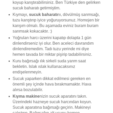
koyup karıştırabilirsiniz. Ben Türkiye den gelirken
sucuk baharatı getirmiştim.
Kıymayı,
sucuk baharatı
nı, dövülmüş sarımsağı,
tuzu karıştırıp iyice yoğuruyorsunuz. Homojen bir
karışım olmalı. Bu aşamada eviniz buram buram
sarımsak kokacaktır. :)
Yoğrulan harcı üzerini kapatıp dolapta 1 gün
dinlendirseniz iyi olur. Ben aceleci davrandım
dinlendiremedim. Tadı tuzu yerinde mi diye
hemen tavada bir miktar pişirip tadabilirsiniz.
Kuru bağırsağı ılık sirkeli suda yarım saat
bekletin. Islak ıslak kullanacaksınız
endişelenmeyin.
Sucuk yaparken dikkat edilmesi gereken en
önemli şey içinde hava bırakmamaktır. Hava
alırsa bozulabilir.
Kıyma makine
nizin sucuk aparatını takın.
Üzerindeki hazneye sucuk harcından koyun.
Sucuk aparatına bağırsağı geçirin. Makineyi
çalıştırın. Bağırsağın alt ucunu hemen